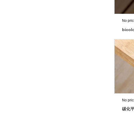
No pri
bicolo
No pri
碳化