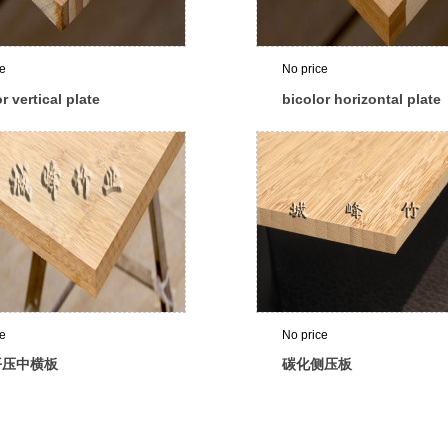
ce
No price
r vertical plate
bicolor horizontal plate
ce
No price
平压中横板
碳化侧压板