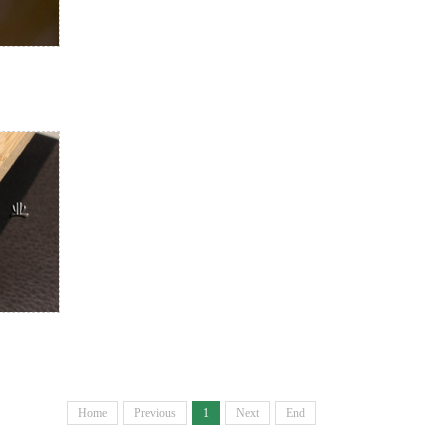
Home
Previous
1
Next
End