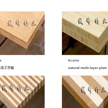
ce
No price
平压工字板
natural multi-layer plate