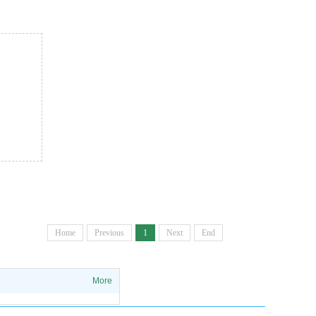
Home
Previous
1
Next
End
More