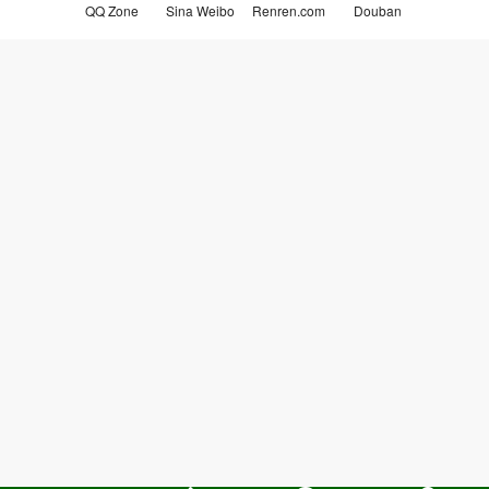
QQ Zone
Sina Weibo
Renren.com
Douban