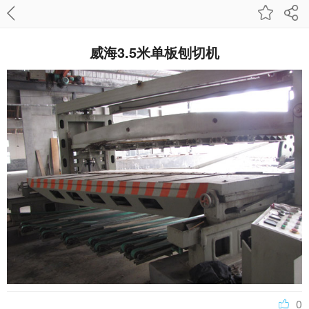
威海3.5米单板刨切机
0