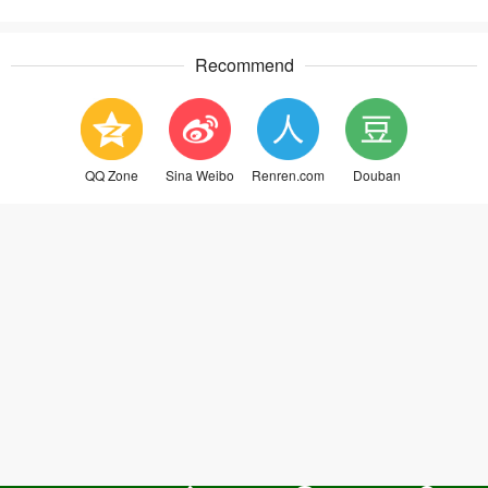
Recommend
QQ Zone
Sina Weibo
Renren.com
Douban