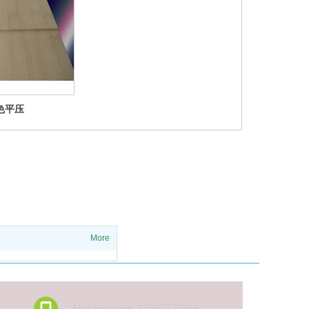
色平压
More
Mobile phone: 13567276286