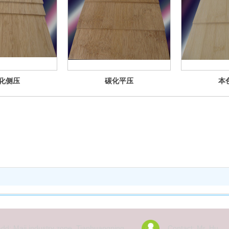
化侧压
碳化平压
本
dd: Maji industry zone, Tianhuangping
Contact: Mr. Hu